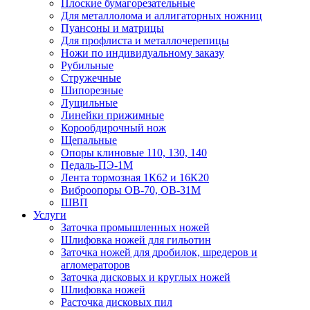
Плоские бумагорезательные
Для металлолома и аллигаторных ножниц
Пуансоны и матрицы
Для профлиста и металлочерепицы
Ножи по индивидуальному заказу
Рубильные
Стружечные
Шипорезные
Лущильные
Линейки прижимные
Корообдирочный нож
Щепальные
Опоры клиновые 110, 130, 140
Педаль-ПЭ-1М
Лента тормозная 1К62 и 16К20
Виброопоры OB-70, OB-31M
ШВП
Услуги
Заточка промышленных ножей
Шлифовка ножей для гильотин
Заточка ножей для дробилок, шредеров и
агломераторов
Заточка дисковых и круглых ножей
Шлифовка ножей
Расточка дисковых пил