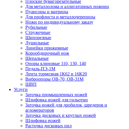
Плоские бумагорезательные
Для металлолома и аллигаторных ножниц
Пуансоны и матрицы
Для профлиста и металлочерепицы
Ножи по индивидуальному заказу
Рубильные
Стружечные
Шипорезные
Лущильные
Линейки прижимные
Корообдирочный нож
Щепальные
Опоры клиновые 110, 130, 140
Педаль-ПЭ-1М
Лента тормозная 1К62 и 16К20
Виброопоры OB-70, OB-31M
ШВП
Услуги
Заточка промышленных ножей
Шлифовка ножей для гильотин
Заточка ножей для дробилок, шредеров и
агломераторов
Заточка дисковых и круглых ножей
Шлифовка ножей
Расточка дисковых пил