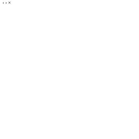
‹
›
×