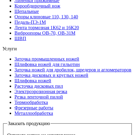
Линейки прижимные
Корообдирочный нож
Щепальные
Опоры клиновые 110, 130, 140
Педаль-ПЭ-1М
Лента тормозная 1К62 и 16К20
Виброопоры OB-70, OB-31M
ШВП
Услуги
Заточка промышленных ножей
Шлифовка ножей для гильотин
Заточка ножей для дробилок, шредеров и агломераторов
Заточка дисковых и круглых ножей
Шлифовка ножей
Расточка дисковых пил
Электроэрозионная резка
Резка ленточной пилой
Термообработка
Фрезерные работы
Металлообработка
Заказать продукцию