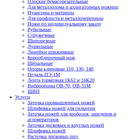
Плоские бумагорезательные
Для металлолома и аллигаторных ножниц
Пуансоны и матрицы
Для профлиста и металлочерепицы
Ножи по индивидуальному заказу
Рубильные
Стружечные
Шипорезные
Лущильные
Линейки прижимные
Корообдирочный нож
Щепальные
Опоры клиновые 110, 130, 140
Педаль-ПЭ-1М
Лента тормозная 1К62 и 16К20
Виброопоры OB-70, OB-31M
ШВП
Услуги
Заточка промышленных ножей
Шлифовка ножей для гильотин
Заточка ножей для дробилок, шредеров и
агломераторов
Заточка дисковых и круглых ножей
Шлифовка ножей
Расточка дисковых пил