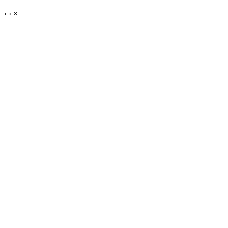
‹
›
×