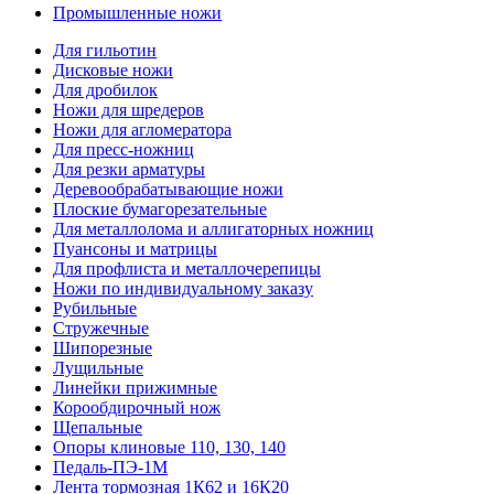
Промышленные ножи
Для гильотин
Дисковые ножи
Для дробилок
Ножи для шредеров
Ножи для агломератора
Для пресс-ножниц
Для резки арматуры
Деревообрабатывающие ножи
Плоские бумагорезательные
Для металлолома и аллигаторных ножниц
Пуансоны и матрицы
Для профлиста и металлочерепицы
Ножи по индивидуальному заказу
Рубильные
Стружечные
Шипорезные
Лущильные
Линейки прижимные
Корообдирочный нож
Щепальные
Опоры клиновые 110, 130, 140
Педаль-ПЭ-1М
Лента тормозная 1К62 и 16К20