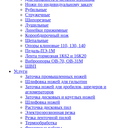
Ножи по индивидуальному заказу
Рубильные
Стружечные
Шипорезные
Лущильные
Линейки прижимные
Корообдирочный нож
Щепальные
Опоры клиновые 110, 130, 140
Педаль-ПЭ-1М
Лента тормозная 1К62 и 16К20
Виброопоры OB-70, OB-31M
ШВП
Услуги
Заточка промышленных ножей
Шлифовка ножей для гильотин
Заточка ножей для дробилок, шредеров и
агломераторов
Заточка дисковых и круглых ножей
Шлифовка ножей
Расточка дисковых пил
Электроэрозионная резка
Резка ленточной пилой
Термообработка
Фрезерные работы