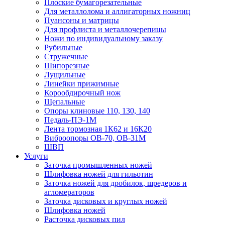
Плоские бумагорезательные
Для металлолома и аллигаторных ножниц
Пуансоны и матрицы
Для профлиста и металлочерепицы
Ножи по индивидуальному заказу
Рубильные
Стружечные
Шипорезные
Лущильные
Линейки прижимные
Корообдирочный нож
Щепальные
Опоры клиновые 110, 130, 140
Педаль-ПЭ-1М
Лента тормозная 1К62 и 16К20
Виброопоры OB-70, OB-31M
ШВП
Услуги
Заточка промышленных ножей
Шлифовка ножей для гильотин
Заточка ножей для дробилок, шредеров и
агломераторов
Заточка дисковых и круглых ножей
Шлифовка ножей
Расточка дисковых пил