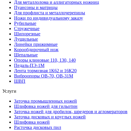
Для металлолома и аллигаторных ножниц
Пуансоны и матрицы
Для профлиста и металлочерепицы
Ножи по индивидуальному заказу
Рубильные
Стружечные
Шипорезные
Лущильные
Линейки прижимные
Корообдирочный нож
Щепальные
Опоры клиновые 110, 130, 140
Педаль-ПЭ-1М
Лента тормозная 1К62 и 16К20
Виброопоры OB-70, OB-31M
ШВП
Услуги
Заточка промышленных ножей
Шлифовка ножей для гильотин
Заточка ножей для дробилок, шредеров и агломераторов
Заточка дисковых и круглых ножей
Шлифовка ножей
Расточка дисковых пил