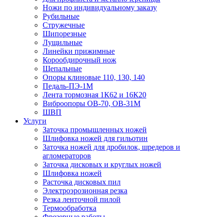
Ножи по индивидуальному заказу
Рубильные
Стружечные
Шипорезные
Лущильные
Линейки прижимные
Корообдирочный нож
Щепальные
Опоры клиновые 110, 130, 140
Педаль-ПЭ-1М
Лента тормозная 1К62 и 16К20
Виброопоры OB-70, OB-31M
ШВП
Услуги
Заточка промышленных ножей
Шлифовка ножей для гильотин
Заточка ножей для дробилок, шредеров и
агломераторов
Заточка дисковых и круглых ножей
Шлифовка ножей
Расточка дисковых пил
Электроэрозионная резка
Резка ленточной пилой
Термообработка
Фрезерные работы