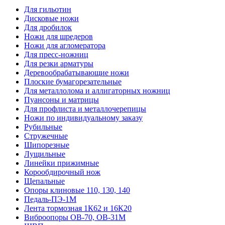
Для гильотин
Дисковые ножи
Для дробилок
Ножи для шредеров
Ножи для агломератора
Для пресс-ножниц
Для резки арматуры
Деревообрабатывающие ножи
Плоские бумагорезательные
Для металлолома и аллигаторных ножниц
Пуансоны и матрицы
Для профлиста и металлочерепицы
Ножи по индивидуальному заказу
Рубильные
Стружечные
Шипорезные
Лущильные
Линейки прижимные
Корообдирочный нож
Щепальные
Опоры клиновые 110, 130, 140
Педаль-ПЭ-1М
Лента тормозная 1К62 и 16К20
Виброопоры OB-70, OB-31M