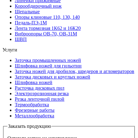
Линейки прижимные
Корообдирочный нож
Щепальные
Опоры клиновые 110, 130, 140
Педаль-ПЭ-1М
Лента тормозная 1К62 и 16К20
Виброопоры OB-70, OB-31M
ШВП
Услуги
Заточка промышленных ножей
Шлифовка ножей для гильотин
Заточка ножей для дробилок, шредеров и агломераторов
Заточка дисковых и круглых ножей
Шлифовка ножей
Расточка дисковых пил
Электроэрозионная резка
Резка ленточной пилой
Термообработка
Фрезерные работы
Металлообработка
Заказать продукцию