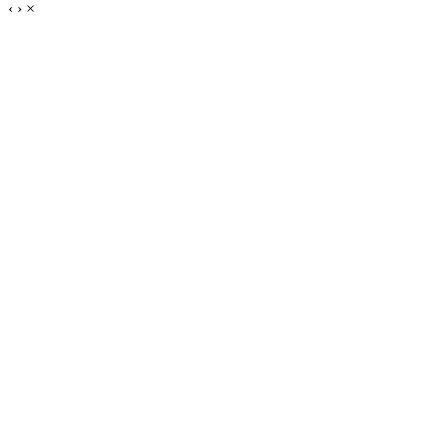
‹
›
×