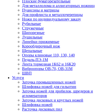
Плоские бумагорезательные
Для металлолома и аллигаторных ножниц
Пуансоны и матрицы
Для профлиста и металлочерепицы
Ножи по индивидуальному заказу
Рубильные
Стружечные
Шипорезные
Лущильные
Линейки прижимные
Корообдирочный нож
Щепальные
Опоры клиновые 110, 130, 140
Педаль-ПЭ-1М
Лента тормозная 1К62 и 16К20
Виброопоры OB-70, OB-31M
ШВП
Услуги
Заточка промышленных ножей
Шлифовка ножей для гильотин
Заточка ножей для дробилок, шредеров и
агломераторов
Заточка дисковых и круглых ножей
Шлифовка ножей
Расточка дисковых пил