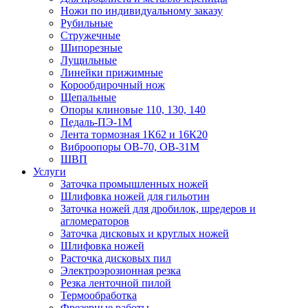
Ножи по индивидуальному заказу
Рубильные
Стружечные
Шипорезные
Лущильные
Линейки прижимные
Корообдирочный нож
Щепальные
Опоры клиновые 110, 130, 140
Педаль-ПЭ-1М
Лента тормозная 1К62 и 16К20
Виброопоры OB-70, OB-31M
ШВП
Услуги
Заточка промышленных ножей
Шлифовка ножей для гильотин
Заточка ножей для дробилок, шредеров и
агломераторов
Заточка дисковых и круглых ножей
Шлифовка ножей
Расточка дисковых пил
Электроэрозионная резка
Резка ленточной пилой
Термообработка
Фрезерные работы