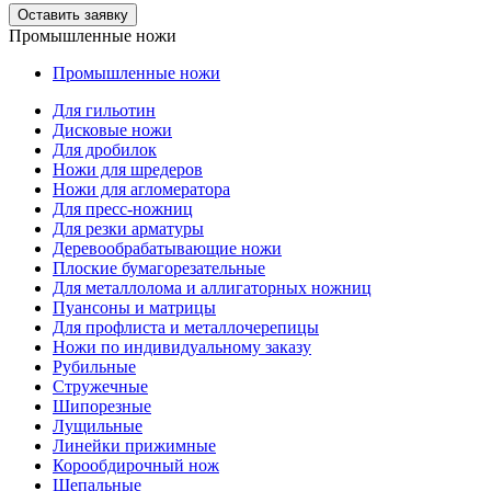
Оставить заявку
Промышленные ножи
Промышленные ножи
Для гильотин
Дисковые ножи
Для дробилок
Ножи для шредеров
Ножи для агломератора
Для пресс-ножниц
Для резки арматуры
Деревообрабатывающие ножи
Плоские бумагорезательные
Для металлолома и аллигаторных ножниц
Пуансоны и матрицы
Для профлиста и металлочерепицы
Ножи по индивидуальному заказу
Рубильные
Стружечные
Шипорезные
Лущильные
Линейки прижимные
Корообдирочный нож
Щепальные