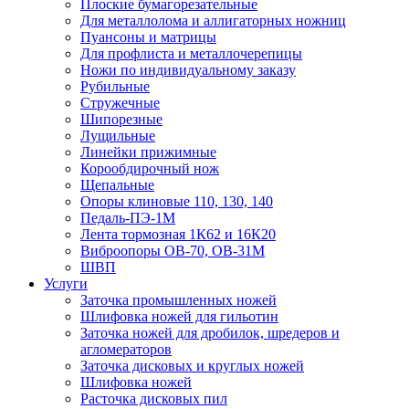
Плоские бумагорезательные
Для металлолома и аллигаторных ножниц
Пуансоны и матрицы
Для профлиста и металлочерепицы
Ножи по индивидуальному заказу
Рубильные
Стружечные
Шипорезные
Лущильные
Линейки прижимные
Корообдирочный нож
Щепальные
Опоры клиновые 110, 130, 140
Педаль-ПЭ-1М
Лента тормозная 1К62 и 16К20
Виброопоры OB-70, OB-31M
ШВП
Услуги
Заточка промышленных ножей
Шлифовка ножей для гильотин
Заточка ножей для дробилок, шредеров и
агломераторов
Заточка дисковых и круглых ножей
Шлифовка ножей
Расточка дисковых пил