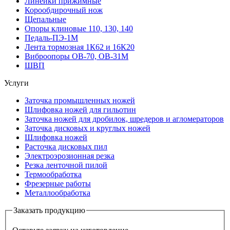
Линейки прижимные
Корообдирочный нож
Щепальные
Опоры клиновые 110, 130, 140
Педаль-ПЭ-1М
Лента тормозная 1К62 и 16К20
Виброопоры OB-70, OB-31M
ШВП
Услуги
Заточка промышленных ножей
Шлифовка ножей для гильотин
Заточка ножей для дробилок, шредеров и агломераторов
Заточка дисковых и круглых ножей
Шлифовка ножей
Расточка дисковых пил
Электроэрозионная резка
Резка ленточной пилой
Термообработка
Фрезерные работы
Металлообработка
Заказать продукцию