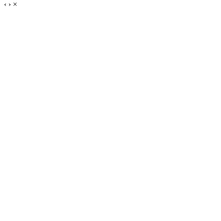
‹
›
×