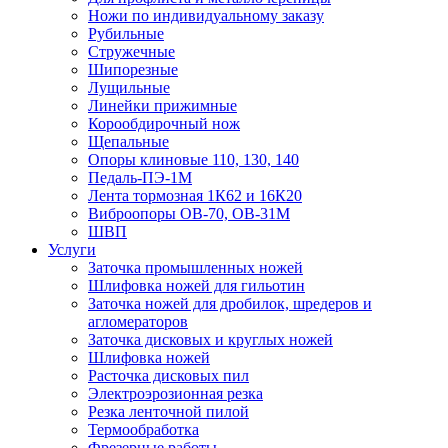
Ножи по индивидуальному заказу
Рубильные
Стружечные
Шипорезные
Лущильные
Линейки прижимные
Корообдирочный нож
Щепальные
Опоры клиновые 110, 130, 140
Педаль-ПЭ-1М
Лента тормозная 1К62 и 16К20
Виброопоры OB-70, OB-31M
ШВП
Услуги
Заточка промышленных ножей
Шлифовка ножей для гильотин
Заточка ножей для дробилок, шредеров и
агломераторов
Заточка дисковых и круглых ножей
Шлифовка ножей
Расточка дисковых пил
Электроэрозионная резка
Резка ленточной пилой
Термообработка
Фрезерные работы