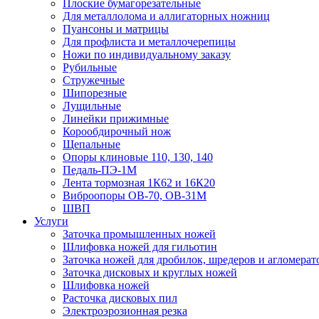
Плоские бумагорезательные
Для металлолома и аллигаторных ножниц
Пуансоны и матрицы
Для профлиста и металлочерепицы
Ножи по индивидуальному заказу
Рубильные
Стружечные
Шипорезные
Лущильные
Линейки прижимные
Корообдирочный нож
Щепальные
Опоры клиновые 110, 130, 140
Педаль-ПЭ-1М
Лента тормозная 1К62 и 16К20
Виброопоры OB-70, OB-31M
ШВП
Услуги
Заточка промышленных ножей
Шлифовка ножей для гильотин
Заточка ножей для дробилок, шредеров и агломерат
Заточка дисковых и круглых ножей
Шлифовка ножей
Расточка дисковых пил
Электроэрозионная резка