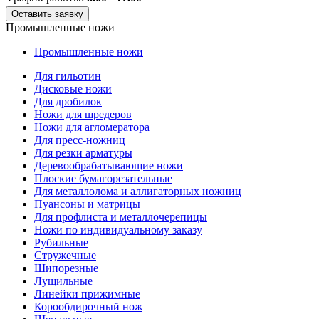
Оставить заявку
Промышленные ножи
Промышленные ножи
Для гильотин
Дисковые ножи
Для дробилок
Ножи для шредеров
Ножи для агломератора
Для пресс-ножниц
Для резки арматуры
Деревообрабатывающие ножи
Плоские бумагорезательные
Для металлолома и аллигаторных ножниц
Пуансоны и матрицы
Для профлиста и металлочерепицы
Ножи по индивидуальному заказу
Рубильные
Стружечные
Шипорезные
Лущильные
Линейки прижимные
Корообдирочный нож