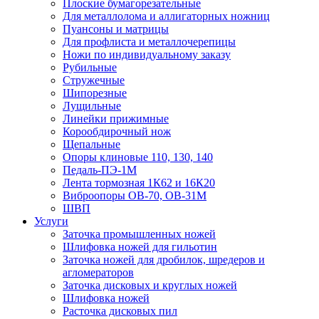
Плоские бумагорезательные
Для металлолома и аллигаторных ножниц
Пуансоны и матрицы
Для профлиста и металлочерепицы
Ножи по индивидуальному заказу
Рубильные
Стружечные
Шипорезные
Лущильные
Линейки прижимные
Корообдирочный нож
Щепальные
Опоры клиновые 110, 130, 140
Педаль-ПЭ-1М
Лента тормозная 1К62 и 16К20
Виброопоры OB-70, OB-31M
ШВП
Услуги
Заточка промышленных ножей
Шлифовка ножей для гильотин
Заточка ножей для дробилок, шредеров и
агломераторов
Заточка дисковых и круглых ножей
Шлифовка ножей
Расточка дисковых пил