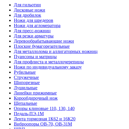
Для гильотин
Дисковые ножи
Для дробилок
Ножи для шредеров
Ножи для агломератора
Для пресс-ножниц
Для резки арматуры
Деревообрабатывающие ножи
Плоские бумагорезательные
Для металлолома и аллигаторных ножниц
Пуансоны и матрицы
Для профлиста и металлочерепицы
Ножи по индивидуальному заказу
Рубильные
Стружечные
Шипорезные
Лущильные
Линейки прижимные
Корообдирочный нож
Щепальные
Опоры клиновые 110, 130, 140
Педаль-ПЭ-1М
Лента тормозная 1К62 и 16К20
Виброопоры OB-70, OB-31M