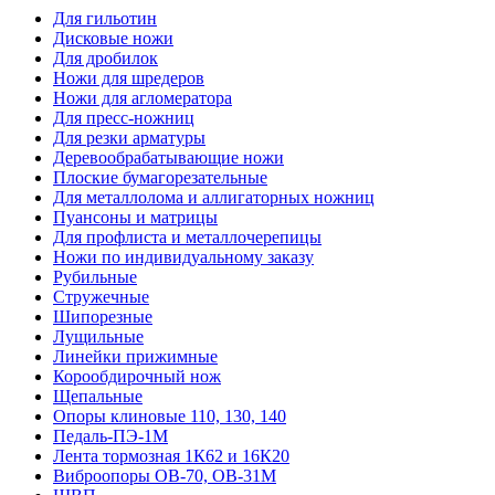
Для гильотин
Дисковые ножи
Для дробилок
Ножи для шредеров
Ножи для агломератора
Для пресс-ножниц
Для резки арматуры
Деревообрабатывающие ножи
Плоские бумагорезательные
Для металлолома и аллигаторных ножниц
Пуансоны и матрицы
Для профлиста и металлочерепицы
Ножи по индивидуальному заказу
Рубильные
Стружечные
Шипорезные
Лущильные
Линейки прижимные
Корообдирочный нож
Щепальные
Опоры клиновые 110, 130, 140
Педаль-ПЭ-1М
Лента тормозная 1К62 и 16К20
Виброопоры OB-70, OB-31M