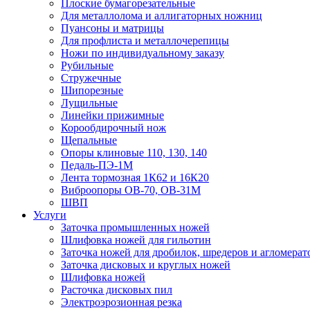
Плоские бумагорезательные
Для металлолома и аллигаторных ножниц
Пуансоны и матрицы
Для профлиста и металлочерепицы
Ножи по индивидуальному заказу
Рубильные
Стружечные
Шипорезные
Лущильные
Линейки прижимные
Корообдирочный нож
Щепальные
Опоры клиновые 110, 130, 140
Педаль-ПЭ-1М
Лента тормозная 1К62 и 16К20
Виброопоры OB-70, OB-31M
ШВП
Услуги
Заточка промышленных ножей
Шлифовка ножей для гильотин
Заточка ножей для дробилок, шредеров и агломерат
Заточка дисковых и круглых ножей
Шлифовка ножей
Расточка дисковых пил
Электроэрозионная резка